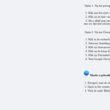
Optie 1: Via het picto
1. Klik aan het eind 
2. Klik op de link van
3. Als u altijd pop-ups
aan uw lijst met uitzo
Optie 2: Via het Chr
1. Klik in de rechter
2. Selecteer Instelling
3. Klik op Geavanceer
4. Klik op de knop In
5. Klik op Uitzonderin
6. Sluit Google Chrome
Maakt u gebruik
1. Navigeer naar de me
2. Open in het venster 
3. Vink de optie 'Blok