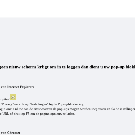
geen nieuw scherm krijgt om in te loggen dan dient u uw pop-up blokk
van Internet Explorer:
opties"
"Privacy" en klik op "Instellingen" bij de Pop-upblokkering:
gin.onvia.nl toe aan de sites waarvan de pop-ups mogen worden toegestaan en sla de instellinge
e URL of druk op F5 om de pagina opnieuw te laden.
 van Chrome: