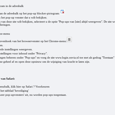
gram in de adresbalk
van de adresbalk op het pop-up blocker-pictogram:
 het pop-up venster dat u wilt bekijken.
 van deze site wilt bekijken, selecteert u de optie "Pop-ups van [site] altijd weergeven". De site 
nderingen.
ome-menu
bovenhoek van het browservenster op het Chrome-menu:
en.
de instellingen weergeven.
stellingen voor inhoud onder "Privacy".
gen beheren onder "Pop-ups" en voeg de site www.login.onvia.nl toe met als gedrag "Toestaan" e
 geheel af en open deze opnieuw om de wijziging van kracht te laten zijn.
 van Safari:
nubalk, klik hier op Safari ? Voorkeuren
het tabblad 'beveiliging'
keer pop-upvensters' uit, nu worden pop-ups toegestaan.